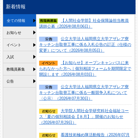
新着情報
【人間社会学部】社会保障論担当教員
全ての情報
講師公募（2026年08月06日）
お知らせ
公立大学法人福岡県立大学アザレア寮
キッチン台取替工事に係る入札公告の訂正（仕様の
イベント
変更）について（2026年08月05日）
入試
【お知らせ】オープンキャンパスに来
られなかった方へ｜個別相談フォームを期間限定で
教職員募集
開設します（2026年08月03日）
公告
公立大学法人福岡県立大学アザレア寮
キッチン台取替工事に係る一般競争入札について
〈公示〉（2026年07月30日）
大学院人間社会学研究科社会福祉コー
ス「夏の個別相談会【８月】」開催のお知らせ
（2026年07月29日）
看護技術極め隊活動報告（2026年07月