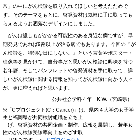
常」の中にがん検診を取り入れてほしいと考えたためで
す。そのテーマをもとに、啓発資材は気軽に手に取っても
らえるようお洒落なデザインにしました。
がんは誰しもがかかる可能性のある身近な病ですが、早
期発見であれば9割以上が治る病でもあります。今回の『が
ん検診を、特別な日にしない。』という言葉やポスター・
映像等を見かけて、自分事だと思いがん検診に興味を持つ
若年層、そしてパンフレットや啓発資材を手に取って、詳
しいがん検診に関する情報を知ってがん検診に向かう人々
が、更に増えればと思います。
公共社会学科４年 K.W.（宮崎県）
※「Cプロジェクト(C：Cancer)」は、県内４大学の女子学
生と福岡県が共同検討組織を立ち上
げ、啓発資材の共同企画・制作、広報を展開し、若年女
性のがん検診受診率向上をめざす取
り組みです。➜
Cプロジェクト