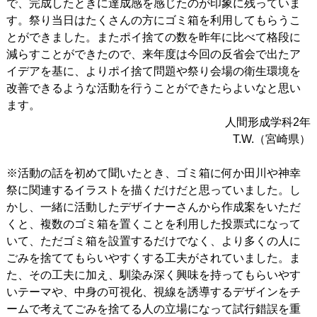
で、完成したときに達成感を感じたのが印象に残っていま
す。祭り当日はたくさんの方にゴミ箱を利用してもらうこ
とができました。またポイ捨ての数を昨年に比べて格段に
減らすことができたので、来年度は今回の反省会で出たア
イデアを基に、よりポイ捨て問題や祭り会場の衛生環境を
改善できるような活動を行うことができたらよいなと思い
ます。
人間形成学科2年
T.W.（宮崎県）
※活動の話を初めて聞いたとき、ゴミ箱に何か田川や神幸
祭に関連するイラストを描くだけだと思っていました。し
かし、一緒に活動したデザイナーさんから作成案をいただ
くと、複数のゴミ箱を置くことを利用した投票式になって
いて、ただゴミ箱を設置するだけでなく、より多くの人に
ごみを捨ててもらいやすくする工夫がされていました。ま
た、その工夫に加え、馴染み深く興味を持ってもらいやす
いテーマや、中身の可視化、視線を誘導するデザインをチ
ームで考えてごみを捨てる人の立場になって試行錯誤を重