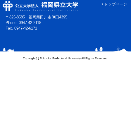
トップページ
〒825-8585 福岡県田川市伊田4395
Phone. 0947-42-2118
Fax. 0947-42-6171
Copyright(c) Fukuoka Prefectural University All Rights Reserved.