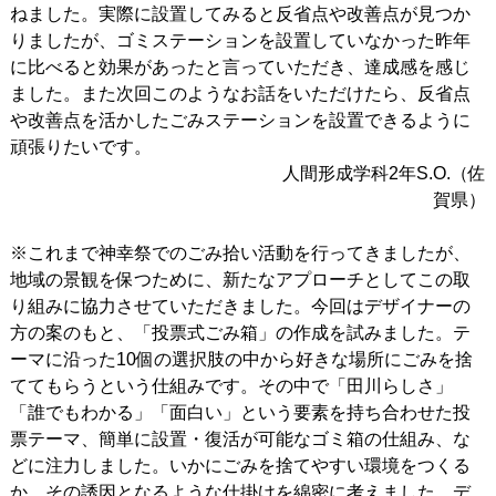
ねました。実際に設置してみると反省点や改善点が見つか
りましたが、ゴミステーションを設置していなかった昨年
に比べると効果があったと言っていただき、達成感を感じ
ました。また次回このようなお話をいただけたら、反省点
や改善点を活かしたごみステーションを設置できるように
頑張りたいです。
人間形成学科2年S.O.（佐
賀県）
※これまで神幸祭でのごみ拾い活動を行ってきましたが、
地域の景観を保つために、新たなアプローチとしてこの取
り組みに協力させていただきました。今回はデザイナーの
方の案のもと、「投票式ごみ箱」の作成を試みました。テ
ーマに沿った10個の選択肢の中から好きな場所にごみを捨
ててもらうという仕組みです。その中で「田川らしさ」
「誰でもわかる」「面白い」という要素を持ち合わせた投
票テーマ、簡単に設置・復活が可能なゴミ箱の仕組み、な
どに注力しました。いかにごみを捨てやすい環境をつくる
か、その誘因となるような仕掛けを綿密に考えました。デ