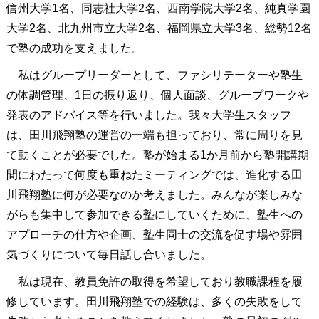
信州大学1名、同志社大学2名、西南学院大学2名、純真学園
大学2名、北九州市立大学2名、福岡県立大学3名、総勢12名
で塾の成功を支えました。
私はグループリーダーとして、ファシリテーターや塾生
の体調管理、1日の振り返り、個人面談、グループワークや
発表のアドバイス等を行いました。我々大学生スタッフ
は、田川飛翔塾の運営の一端も担っており、常に周りを見
て動くことが必要でした。塾が始まる1か月前から塾開講期
間にわたって何度も重ねたミーティングでは、進化する田
川飛翔塾に何が必要なのか考えました。みんなが楽しみな
がらも集中して参加できる塾にしていくために、塾生への
アプローチの仕方や企画、塾生同士の交流を促す場や雰囲
気づくりについて毎日話し合いました。
私は現在、教員免許の取得を希望しており教職課程を履
修しています。田川飛翔塾での経験は、多くの失敗をして