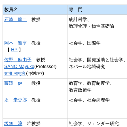
教員名
専　門
石崎　龍二
　教授
統計科学、
数理物理・物性基礎論
岡本　雅享
　教授
社会学、国際学
 【 
HP
 】
佐野　麻由子
　教授
社会学、開発援助と社会学
SANO Mayuko
(Professor)
ネパール地域研究
सानो  मायुको 
( प्रोफेसर)
藤澤　健一
　教授
教育学、教育制度学、
教育政策学
堤　圭史郎
　教授
社会学、社会病理学
坂無　淳
　准教授 
社会学、ジェンダー研究、