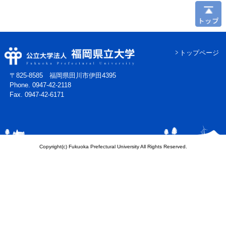
トップページ
〒825-8585 福岡県田川市伊田4395
Phone. 0947-42-2118
Fax. 0947-42-6171
Copyright(c) Fukuoka Prefectural University All Rights Reserved.