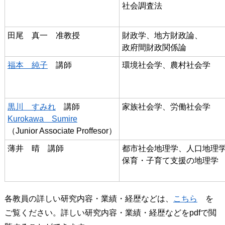
社会調査法
田尾　真一　准教授
財政学、地方財政論、
政府間財政関係論
福本　純子
　講師
環境社会学、農村社会学
黒川　すみれ
　講師
家族社会学、労働社会学
Kurokawa　Sumire
（Junior Associate Proffesor）
薄井　晴　講師
都市社会地理学、人口地理
保育・子育て支援の地理学
各教員の詳しい研究内容・業績・経歴などは、
こちら
を
ご覧ください。詳しい研究内容・業績・経歴などをpdfで閲