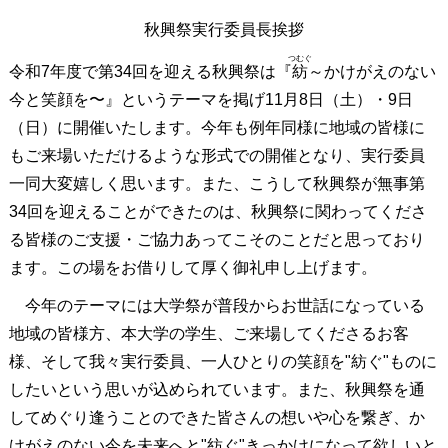
秋興祭実行委員長挨拶
つむぐ
令和7年度で第34回を迎える秋興祭は『
紡
～かけがえのない
今と笑顔を〜』というテーマを掲げ11月8日（土）・9日
（日）に開催いたします。今年も例年同様に地域の皆様に
もご来場いただけるような形式での開催となり、実行委員
一同大変嬉しく思います。また、こうして秋興祭が無事第
34回を迎えることができたのは、秋興祭に関わってくださ
る皆様のご支援・ご協力あってこそのことだと思っており
ます。この場をお借りして厚く御礼申し上げます。
今年のテーマには大学祭が普段からお世話になっている
地域の皆様方、本大学の学生、ご来場してくださるお客
様、そして我々実行委員、一人ひとりの笑顔を"紡ぐ"ものに
したいという思いが込められています。また、秋興祭を通
してめぐり逢うことのできた皆さんの想いや心を繋ぎ、か
けがえのない今を未来へと"紡ぐ"きっかけになって欲しいと