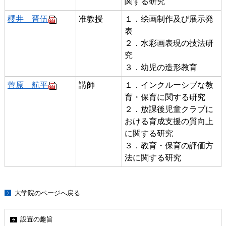
関する研究
櫻井 晋伍
准教授
１．絵画制作及び展示発
表
２．水彩画表現の技法研
究
３．幼児の造形教育
菅原 航平
講師
１．インクルーシブな教
育・保育に関する研究
２．放課後児童クラブに
おける育成支援の質向上
に関する研究
３．教育・保育の評価方
法に関する研究
大学院のページへ戻る
設置の趣旨