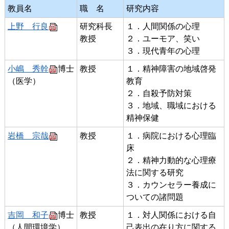
教員名
職 名
研究内容
上野 行良
研究科長
１．人間関係の心理
教授
２．ユーモア、笑い
３．現代青年の心理
小嶋 秀幹
博士
教授
１．精神障害の地域啓発
（医学）
教育
２．自殺予防対策
３．地域、職域における
精神保健
岩橋 宗哉
教授
１．病院における心理臨
床
２．精神力動的な心理療
法に関する研究
３．カウンセラー養成に
ついての諸問題
吉岡 和子
博士
教授
１．対人関係における自
（人間環境学）
己表出の在り方に関する