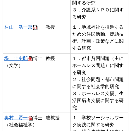
関する研究
３．介護系ＮＰＯに関す
る研究
村山 浩一郎
教授
１．地域福祉を推進する
ための住民活動、援助技
術、計画・政策などに関
する研究
堤 圭史郎
博士
教授
１．都市貧困問題（主に
（文学）
ホームレス問題）に関す
る研究
２．社会問題・都市問題
に関する社会学的研究
３．ホームレス支援、生
活困窮者支援に関する研
究
奥村 賢一
博士
准教授
１．学校ソーシャルワー
（社会福祉学）
ク実践に関する研究