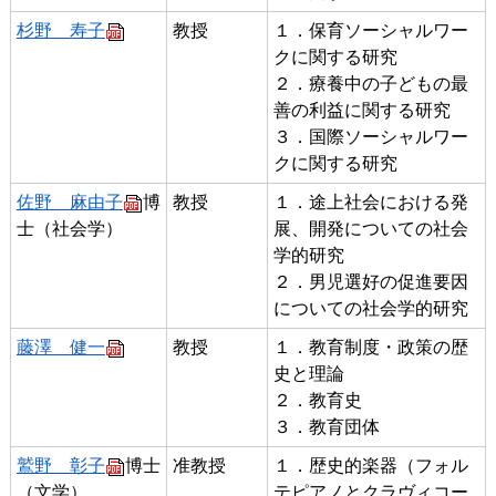
杉野 寿子
教授
１．保育ソーシャルワー
クに関する研究
２．療養中の子どもの最
善の利益に関する研究
３．国際ソーシャルワー
クに関する研究
佐野 麻由子
博
教授
１．途上社会における発
士（社会学）
展、開発についての社会
学的研究
２．男児選好の促進要因
についての社会学的研究
藤澤 健一
教授
１．教育制度・政策の歴
史と理論
２．教育史
３．教育団体
鷲野 彰子
博士
准教授
１．歴史的楽器（フォル
（文学）
テピアノとクラヴィコー