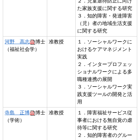
２．児童虐待防止に向け
た家族支援に関する研究
３．知的障害・発達障害
（児）者の地域生活支援
に関する研究
河野 高志
博士
准教授
１．ソーシャルワークに
（福祉社会学）
おけるケアマネジメント
実践
２．インタープロフェッ
ショナルワークによる多
職種連携の展開
３．ソーシャルワーク実
践支援ツールの開発と活
用
寺島 正博
博士
准教授
１．障害福祉サービス従
（学術）
事者における無自覚の虐
待等に関する研究
２．知的障害者のグルー