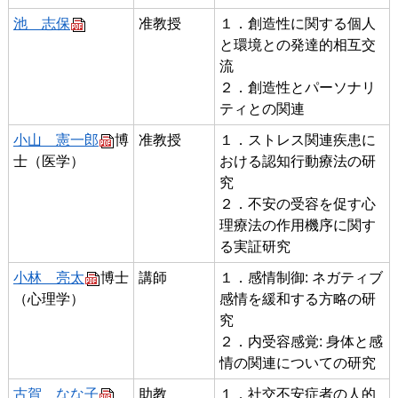
池 志保
准教授
１．創造性に関する個人
と環境との発達的相互交
流
２．創造性とパーソナリ
ティとの関連
小山 憲一郎
博
准教授
１．ストレス関連疾患に
士（医学）
おける認知行動療法の研
究
２．不安の受容を促す心
理療法の作用機序に関す
る実証研究
小林 亮太
博士
講師
１．感情制御: ネガティブ
（心理学）
感情を緩和する方略の研
究
２．内受容感覚: 身体と感
情の関連についての研究
古賀 なな子
助教
１．社交不安症者の人的