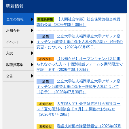
新着情報
【人間社会学部】社会保障論担当教員
全ての情報
講師公募（2026年08月06日）
お知らせ
公立大学法人福岡県立大学アザレア寮
キッチン台取替工事に係る入札公告の訂正（仕様の
イベント
変更）について（2026年08月05日）
入試
【お知らせ】オープンキャンパスに来
られなかった方へ｜個別相談フォームを期間限定で
教職員募集
開設します（2026年08月03日）
公告
公立大学法人福岡県立大学アザレア寮
キッチン台取替工事に係る一般競争入札について
〈公示〉（2026年07月30日）
大学院人間社会学研究科社会福祉コー
ス「夏の個別相談会【８月】」開催のお知らせ
（2026年07月29日）
看護技術極め隊活動報告（2026年07月