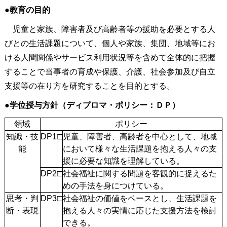
●
教育の目的
児童と家族、障害者及び高齢者等の援助を必要とする人
びとの生活課題について、個人や家族、集団、地域等にお
ける人間関係やサービス利用状況等を含めて全体的に把握
することで当事者の育成や保護、介護、社会参加及び自立
支援等の在り方を研究することを目的とする。
●
学位授与方針（ディプロマ・ポリシー：ＤＰ）
領域
ポリシー
知識・技
DP1
□
児童、障害者、高齢者を中心として、地域
能
において様々な生活課題を抱える人々の支
援に必要な知識を理解している。
DP2
□
社会福祉に関する問題を客観的に捉えるた
めの手法を身につけている。
思考・判
DP3
□
社会福祉の価値をベースとし、生活課題を
断・表現
抱える人々の実情に応じた支援方法を検討
できる。