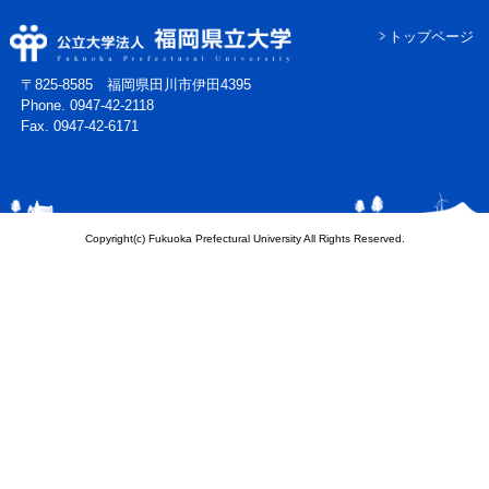
トップページ
〒825-8585 福岡県田川市伊田4395
Phone. 0947-42-2118
Fax. 0947-42-6171
Copyright(c) Fukuoka Prefectural University All Rights Reserved.