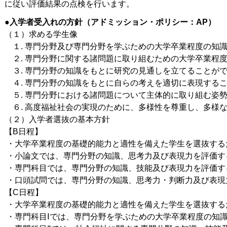
に従い評価結果の点検を行います。
●
入学者受入れの方針（アドミッション・ポリシー：AP）
（１）求める学生像
　１. 専門分野及び専門分野を学ぶための大学卒業程度の知
　２. 専門分野に関する諸問題に取り組むための大学卒業程
　３. 専門分野の知識をもとに研究の見通しを立てることが
　４. 専門分野の知識をもとに自らの考えを適切に表現する
　５. 専門分野における諸問題について主体的に取り組む姿
　６. 高度福祉社会の実現のために、多様性を尊重し、多様
（２）入学者選抜の基本方針
【B日程】
 ・大学卒業程度の基礎的能力と適性を備えた学生を選抜す
 ・小論文では、専門分野の知識、思考力及び表現力を評価す
 ・専門科目では、専門分野の知識、技能及び表現力を評価す
 ・口頭試問では、専門分野の知識、思考力・判断力及び表
【C日程】
 ・大学卒業程度の基礎的能力と適性を備えた学生を選抜す
 ・専門科目Ⅰでは、専門分野を学ぶための大学卒業程度の知