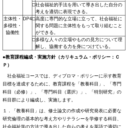
□
社会福祉的手法を用いて導き出した自分の
考えを適切に表現できる。
主体性・
DP4
□
高度に専門的な立場に立って、社会福祉に
多様性・
関する問題に主体性をもって取り組むこと
協働性
ができる。
□
多様な人々の立場やものの見方について理
解し、協働する力を身につけている。
●
教育課程編成・実施方針（カリキュラム・ポリシー：Ｃ
Ｐ）
社会福祉コースでは、ディプロマ・ポリシーに示す教育
目標を達成するために、教育課程を「教養科目」、「専門
科目（必修）」、「専門科目（選択）」、「特別研究」の
科目群により編成し、実施します。
１．「教養科目」は、修士論文の作成や研究発表に必要な
研究倫理の基本的な考え方やリテラシーを学修する科目、
社会福祉学の方法で導き出した自らの考えを英語で適切に