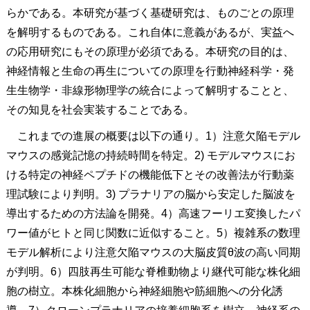
らかである。本研究が基づく基礎研究は、ものごとの原理
を解明するものである。これ自体に意義があるが、実益へ
の応用研究にもその原理が必須である。本研究の目的は、
神経情報と生命の再生についての原理を行動神経科学・発
生生物学・非線形物理学の統合によって解明することと、
その知見を社会実装することである。
これまでの進展の概要は以下の通り。1）注意欠陥モデル
マウスの感覚記憶の持続時間を特定。2) モデルマウスにお
ける特定の神経ペプチドの機能低下とその改善法が行動薬
理試験により判明。3) プラナリアの脳から安定した脳波を
導出するための方法論を開発。4）高速フーリエ変換したパ
ワー値がヒトと同じ関数に近似すること。5）複雑系の数理
モデル解析により注意欠陥マウスの大脳皮質θ波の高い同期
が判明。6）四肢再生可能な脊椎動物より継代可能な株化細
胞の樹立。本株化細胞から神経細胞や筋細胞への分化誘