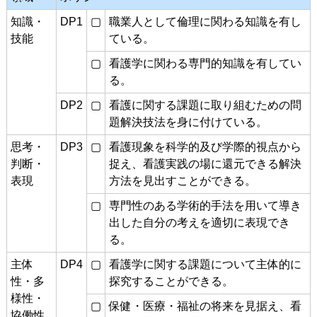
知識・
DP1
▢
職業人として倫理に関わる知識を有し
技能
ている。
▢
看護学に関わる専門的知識を有してい
る。
DP2
▢
看護に関する課題に取り組むための問
題解決技法を身に付けている。
思考・
DP3
▢
看護現象を科学的及び学際的視点から
判断・
捉え、看護実践の場に還元できる解決
表現
方法を見出すことができる。
▢
専門性のある学術的手法を用いて導き
出した自分の考えを適切に表現でき
る。
主体
DP4
▢
看護学に関する課題について主体的に
性・多
探究することができる。
様性・
▢
保健・医療・福祉の将来を見据え、看
協働性