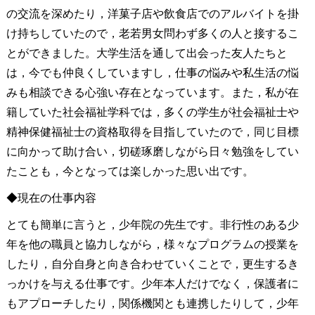
の交流を深めたり，洋菓子店や飲食店でのアルバイトを掛
け持ちしていたので，老若男女問わず多くの人と接するこ
とができました。大学生活を通して出会った友人たちと
は，今でも仲良くしていますし，仕事の悩みや私生活の悩
みも相談できる心強い存在となっています。また，私が在
籍していた社会福祉学科では，多くの学生が社会福祉士や
精神保健福祉士の資格取得を目指していたので，同じ目標
に向かって助け合い，切磋琢磨しながら日々勉強をしてい
たことも，今となっては楽しかった思い出です。
◆現在の仕事内容
とても簡単に言うと，少年院の先生です。非行性のある少
年を他の職員と協力しながら，様々なプログラムの授業を
したり，自分自身と向き合わせていくことで，更生するき
っかけを与える仕事です。少年本人だけでなく，保護者に
もアプローチしたり，関係機関とも連携したりして，少年