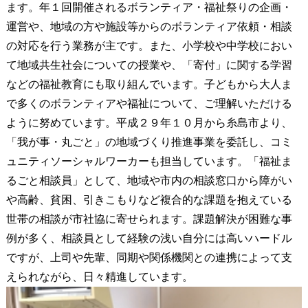
ます。年１回開催されるボランティア・福祉祭りの企画・
運営や、地域の方や施設等からのボランティア依頼・相談
の対応を行う業務が主です。また、小学校や中学校におい
て地域共生社会についての授業や、「寄付」に関する学習
などの福祉教育にも取り組んでいます。子どもから大人ま
で多くのボランティアや福祉について、ご理解いただける
ように努めています。平成２９年１０月から糸島市より、
「我が事・丸ごと」の地域づくり推進事業を委託し、コミ
ュニティソーシャルワーカーも担当しています。「福祉ま
るごと相談員」として、地域や市内の相談窓口から障がい
や高齢、貧困、引きこもりなど複合的な課題を抱えている
世帯の相談が市社協に寄せられます。課題解決が困難な事
例が多く、相談員として経験の浅い自分には高いハードル
ですが、上司や先輩、同期や関係機関との連携によって支
えられながら、日々精進しています。