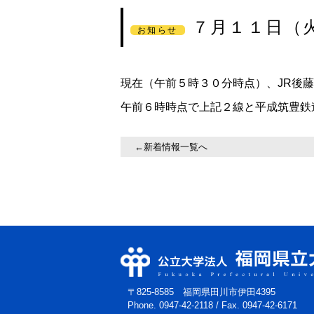
７月１１日（
お知らせ
現在（午前５時３０分時点）、JR後
午前６時時点で上記２線と平成筑豊鉄
←新着情報一覧へ
〒825-8585 福岡県田川市伊田4395
Phone. 0947-42-2118
/
Fax. 0947-42-6171