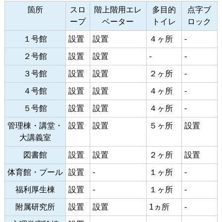
箇所
スロ
階上階用エレ
多目的
点字ブ
ープ
ベーター
トイレ
ロック
１号館
設置
設置
４ヶ所
-
２号館
設置
設置
-
-
３号館
設置
設置
２ヶ所
-
４号館
設置
設置
４ヶ所
-
５号館
設置
設置
４ヶ所
-
管理棟・講堂・
設置
設置
５ヶ所
設置
大講義室
図書館
設置
設置
２ヶ所
設置
体育館・プール
設置
-
１ヶ所
-
福利厚生棟
設置
-
１ヶ所
-
附属研究所
設置
設置
1ヵ所
-