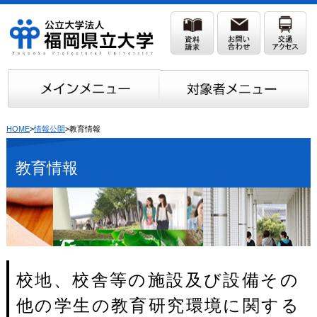
HOME
>
情報公開
>教育情報
教育情報
校地、校舎等の施設及び設備その
他の学生の教育研究環境に関する