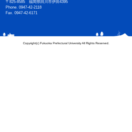
〒825-8585 福岡県田川市伊田4395
Phone. 0947-42-2118
Fax. 0947-42-6171
Copyright(c) Fukuoka Prefectural University All Rights Reserved.