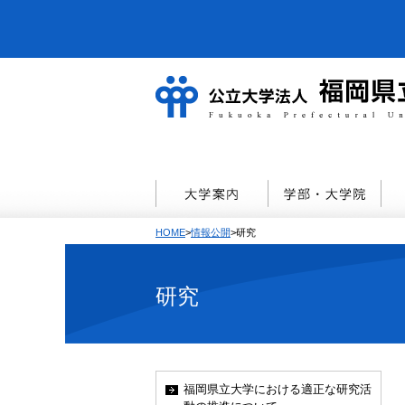
HOME
>
情報公開
>研究
研究
福岡県立大学における適正な研究活