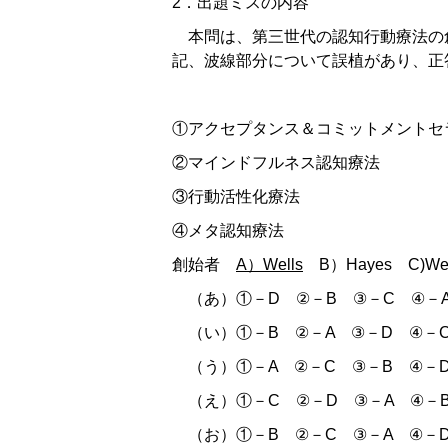
2．出題ミスの内容
本問は、第三世代の認知行動療法の
記、波線部分について誤植があり、正
①アクセプタンス＆コミットメントセ
②マインドフルネス認知療法
③行動活性化療法
④メタ認知療法
創始者
A）Wells
B）Hayes C)Well
（あ）①－D ②－B ③－C ④－
（い）①－B ②－A ③－D ④－
（う）①－A ②－C ③－B ④－
（え）①－C ②－D ③－A ④－
（お）①－B ②－C ③－A ④－