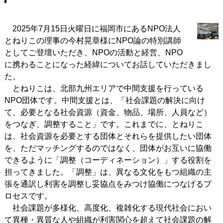
2025年7月15日火曜日に福岡市にあるNPO法人
とねりこの理事の今村晃章様にNPO論の特別講師
としてご登壇いただき、NPOの活動と経営、NPO
に携わることになった経緯についてお話していただきまし
た。
とねりこは、北部九州エリアで中間支援を行っている
NPO団体です。中間支援とは、「社会課題の解決に向け
て、必要となる社会資源（資金、物品、場所、人員など）
をつなぎ、調整すること」です。これまでに、とねりこ
は、社会資源を必要とする団体とそれらを提供したい団体
を、ただマッチングするのではなく、団体がお互いに協働
できるように「調整（コーディネーション）」する役割を
担ってきました。「調整」は、異なる文化をもつ組織の主
張を通訳し利害を調整し妥協点をみつけ協働につなげるプ
ロセスです。
社会課題が多様化、高度化、複雑化する現代社会におい
て異種・異質な人や組織が利害関心を超えて社会課題の解