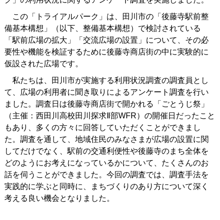
この「トライアルパーク」は、田川市の「後藤寺駅前整
備基本構想」（以下、整備基本構想）で検討されている
「駅前広場の拡大」「交流広場の設置」について、その必
要性や機能を検証するために後藤寺商店街の中に実験的に
仮設された広場です。
私たちは、田川市が実施する利用状況調査の調査員とし
て、広場の利用者に聞き取りによるアンケート調査を行い
ました。調査日は後藤寺商店街で開かれる「ごとうじ祭」
（主催：西田川高校田川探求Ⅱ部WFR）の開催日だったこと
もあり、多くの方々に回答していただくことができまし
た。調査を通して、地域住民のみなさまが広場の設置に関
してだけでなく、駅前の交通利便性や後藤寺のまち全体を
どのようにお考えになっているかについて、たくさんのお
話を伺うことができました。今回の調査では、調査手法を
実践的に学ぶと同時に、まちづくりのあり方について深く
考える良い機会となりました。