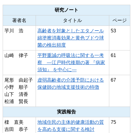
研究ノート
著者名
タイトル
ページ
芋川 浩
高齢者を対象としたエタノール
53
綿塗擦消毒効果と黄色ブドウ球
菌の検出頻度
山崎 律子
平野重誠の呼吸法に関する一考
61
察 ―江戸時代後期の著 『病家
須知』 を中心に―
尾形 由起子
虚弱高齢者の介護予防における
67
小野 順子
保健師の地域支援技術の特徴
山下 清香
松浦 賢長
実践報告
檪 直美
地域住民の主体的健康活動の質
75
吉田 恭子
を高める支援に関する検討