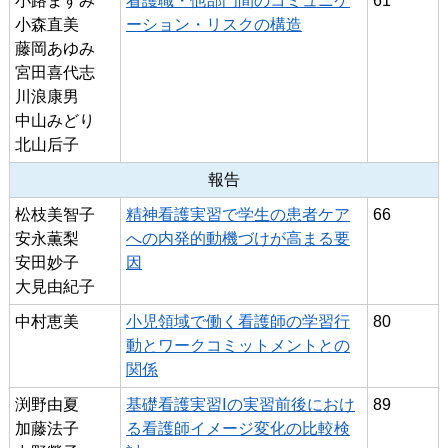
小路ますみ
看護職・他部門間のコミュニケ
61
小森直美
ーション・リスクの構造
藤岡あゆみ
宮田喜代志
川浪康男
中山みどり
北山后子
報告
松枝美智子
精神看護実習で学生の患者ケア
66
安永薫梨
への内発的動機づけが高まる要
安田妙子
因
大見由紀子
中村恵美
小児領域で働く看護師の学習行
80
動とワークコミットメントとの
関係
渕野由夏
基礎看護実習Ⅰの実習前後におけ
89
加藤法子
る看護師イメージ変化の比較検