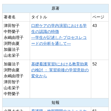
原著
著者名
タイトル
ページ
津田智子
口腔ケアの学内演習における学
43
中野榮子
生の認識の特徴
永嶋由理子
―学生が記述したプロセスレコ
渕野由夏
ードの分析を通して―
加藤法子
山名栄子
加藤法子
基礎看護実習Ⅰにおける教育効果
52
渕野由夏
の検討 ： 実習前後の学習意欲の
永嶋由理子
変化から
津田智子
山名栄子
中野榮子
短報