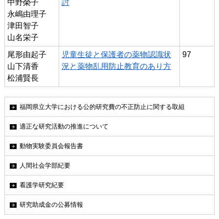
中野榮子
討
永嶋由理子
津田智子
山名栄子
尾形由起子
児童生徒と保護者の薬物認識状
97
山下清香
況と薬物乱用防止教育のあり方
松浦賢長
福岡県立大学における公的研究費の不正防止に関する取組
適正な研究活動の推進について
動物実験委員会報告書
人間社会学部紀要
看護学研究紀要
研究助成金の公募情報