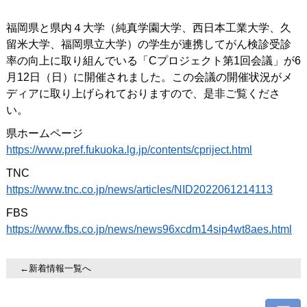
福岡県と県内４大学（純真学園大学、西日本工業大学、久
留米大学、福岡県立大学）の学生が連携してがん検診受診
率の向上に取り組んでいる「Cプロジェクト第1回会議」が6
月12日（日）に開催されました。この会議の開催状況がメ
ディアに取り上げられておりますので、是非ご覧くださ
い。
県ホームページ
https://www.pref.fukuoka.lg.jp/contents/cpriject.html
TNC
https://www.tnc.co.jp/news/articles/NID2022061214113
FBS
https://www.fbs.co.jp/news/news96xcdm14sip4wt8aes.html
←新着情報一覧へ