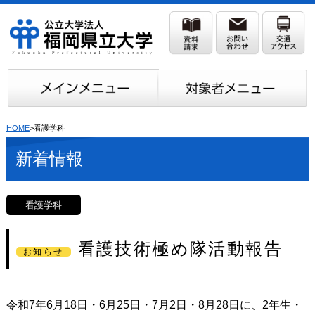
HOME
>看護学科
新着情報
看護学科
看護技術極め隊活動報告
お知らせ
令和
7
年
6
月
18
日・
6
月
25
日・
7
月
2
日・
8
月
28
日に、
2
年生・